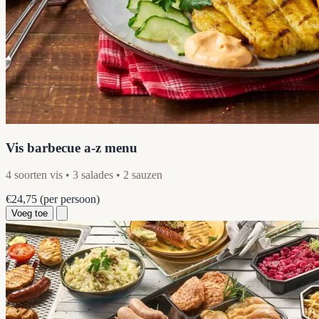
Vis barbecue a-z menu
4 soorten vis • 3 salades • 2 sauzen
€24,75
(per persoon)
Voeg toe