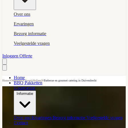
Over ons
Ervaringen
Bezorg informatie
Veelgestelde vragen
Inloggen
Offerte
Home
›
›
›
Home
Nederland
Noord-Holland
Barbecue en gourmet catering in Duivendrecht
BBQ Pakketten
Gourmetten
Informatie
Over ons
Ervaringen
Bezorg informatie
Veelgestelde vragen
Contact