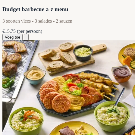
Budget barbecue a-z menu
3 soorten vlees - 3 salades - 2 sauzen
€15,75
(per persoon)
Voeg toe