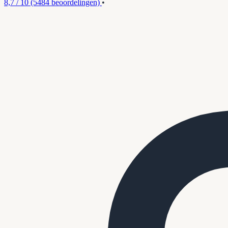
8,7 / 10
(5484 beoordelingen)
•