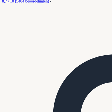
8,7 / 10
(5484 beoordelingen)
•