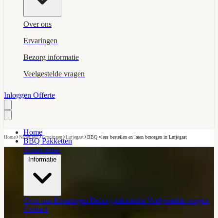
Over ons
Ervaringen
Bezorg informatie
Veelgestelde vragen
Inloggen
Offerte
Home
›
›
›
›
Home
Nederland
Groningen
Lutjegast
BBQ vlees bestellen en laten bezorgen in Lutjegast
BBQ Pakketten
Gourmetten
Informatie
Over ons
Ervaringen
Bezorg informatie
Veelgestelde vragen
Contact