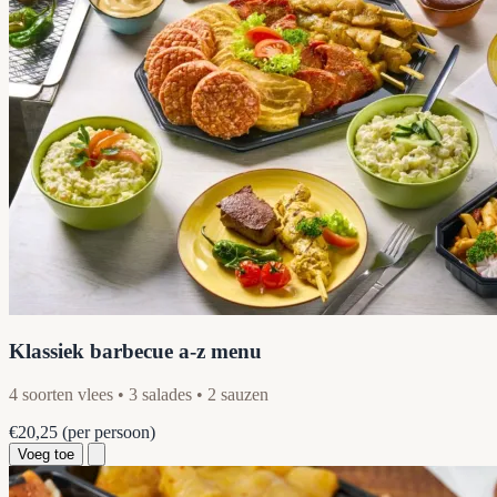
Klassiek barbecue a-z menu
4 soorten vlees • 3 salades • 2 sauzen
€20,25
(per persoon)
Voeg toe