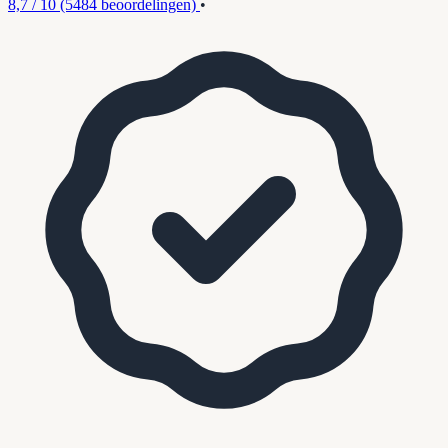
8,7 / 10
(5484 beoordelingen)
•