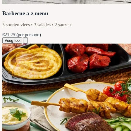
Barbecue a-z menu
5 soorten vlees • 3 salades • 2 sauzen
€21,25
(per persoon)
Voeg toe