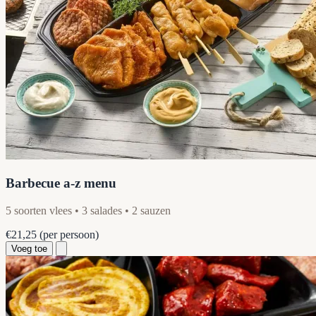
Barbecue a-z menu
5 soorten vlees • 3 salades • 2 sauzen
€21,25
(per persoon)
Voeg toe