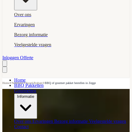
Over ons
Ervaringen
Bezorg informatie
Veelgestelde vragen
Inloggen
Offerte
Home
›
›
›
Home
Nederland
Noord-Brabant
BBQ of gourmet pakket bestellen in Zegge
BBQ Pakketten
Gourmetten
Informatie
Over ons
Ervaringen
Bezorg informatie
Veelgestelde vragen
Contact