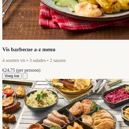
Vis barbecue a-z menu
4 soorten vis • 3 salades • 2 sauzen
€24,75
(per persoon)
Voeg toe