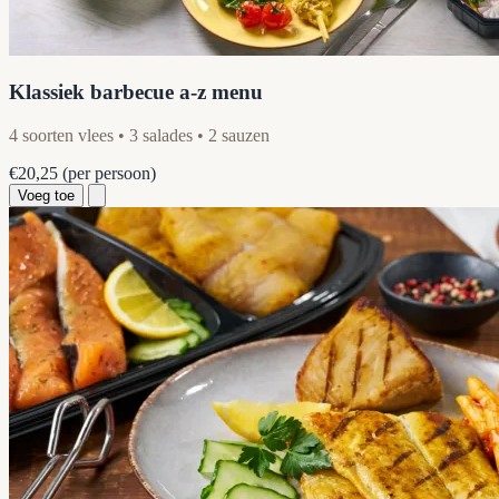
Klassiek barbecue a-z menu
4 soorten vlees • 3 salades • 2 sauzen
€20,25
(per persoon)
Voeg toe