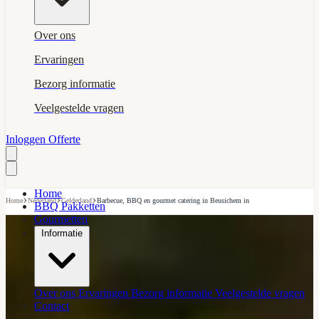
Over ons
Ervaringen
Bezorg informatie
Veelgestelde vragen
Inloggen
Offerte
Home
›
›
›
Home
Nederland
Gelderland
Barbecue, BBQ en gourmet catering in Beusichem in
BBQ Pakketten
Gourmetten
Informatie
Over ons
Ervaringen
Bezorg informatie
Veelgestelde vragen
Contact