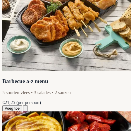
Barbecue a-z menu
5 soorten vlees • 3 salades • 2 sauzen
€21,25
(per persoon)
Voeg toe