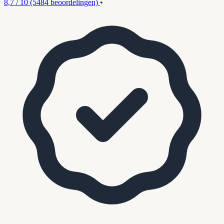
8,7 / 10
(5484 beoordelingen)
•