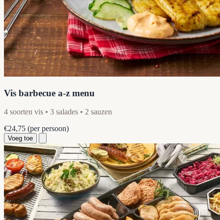
Vis barbecue a-z menu
4 soorten vis • 3 salades • 2 sauzen
€24,75
(per persoon)
Voeg toe