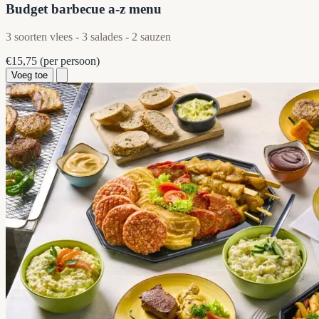
Budget barbecue a-z menu
3 soorten vlees - 3 salades - 2 sauzen
€15,75
(per persoon)
Voeg toe