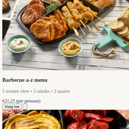
Barbecue a-z menu
5 soorten vlees • 3 salades • 2 sauzen
€21,25
(per persoon)
Voeg toe