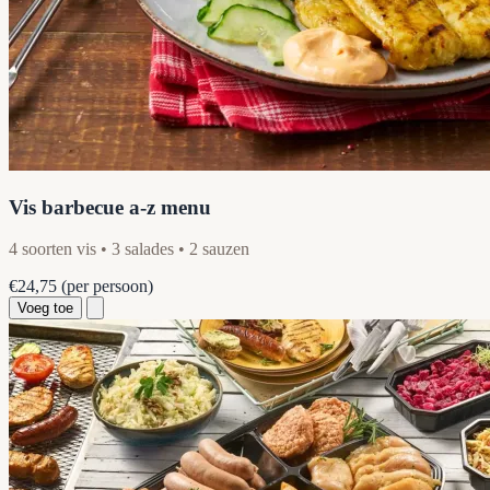
Vis barbecue a-z menu
4 soorten vis • 3 salades • 2 sauzen
€24,75
(per persoon)
Voeg toe