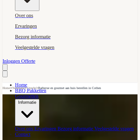
Over ons
Ervaringen
Bezorg informatie
Veelgestelde vragen
Inloggen
Offerte
Home
›
›
›
Home
Nederland
Utrecht
Barbecue en gourmet aan huis bestellen in Cothen
BBQ Pakketten
Gourmetten
Informatie
Over ons
Ervaringen
Bezorg informatie
Veelgestelde vragen
Contact