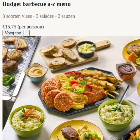
Budget barbecue a-z menu
3 soorten vlees - 3 salades - 2 sauzen
€15,75
(per persoon)
Voeg toe