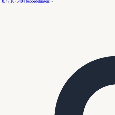
8,7 / 10
(5484 beoordelingen)
•