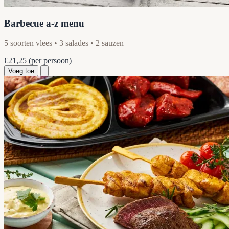
Barbecue a-z menu
5 soorten vlees • 3 salades • 2 sauzen
€21,25
(per persoon)
Voeg toe