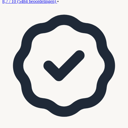
8,7 / 10
(5484 beoordelingen)
•