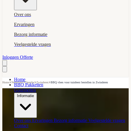
Over ons
Ervaringen
Bezorg informatie
Veelgestelde vragen
Inloggen
Offerte
Home
›
›
›
›
Home
Nederland
Drenthe
Zwinderen
BBQ vlees voor tuinfeest bestellen in Zwinderen
BBQ Pakketten
Gourmetten
Informatie
Over ons
Ervaringen
Bezorg informatie
Veelgestelde vragen
Contact