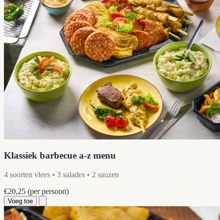
Klassiek barbecue a-z menu
4 soorten vlees • 3 salades • 2 sauzen
€20,25
(per persoon)
Voeg toe