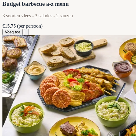
Budget barbecue a-z menu
3 soorten vlees - 3 salades - 2 sauzen
€15,75
(per persoon)
Voeg toe