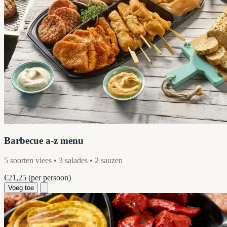
Barbecue a-z menu
5 soorten vlees • 3 salades • 2 sauzen
€21,25
(per persoon)
Voeg toe