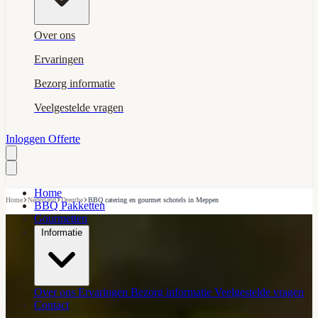
Over ons
Ervaringen
Bezorg informatie
Veelgestelde vragen
Inloggen
Offerte
Home
›
›
›
Home
Nederland
Drenthe
BBQ catering en gourmet schotels in Meppen
BBQ Pakketten
Gourmetten
Informatie
Over ons
Ervaringen
Bezorg informatie
Veelgestelde vragen
Contact