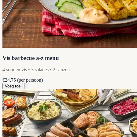
Vis barbecue a-z menu
4 soorten vis • 3 salades • 2 sauzen
€24,75
(per persoon)
Voeg toe