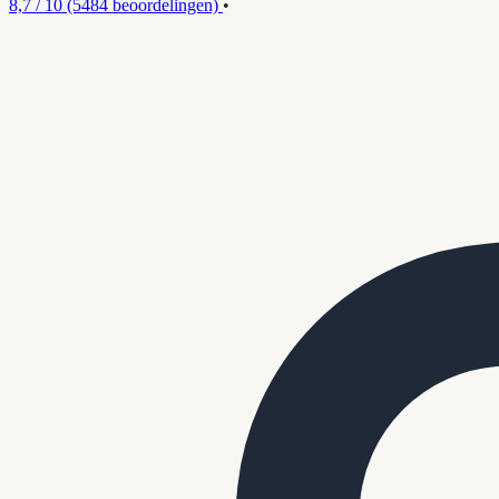
8,7 / 10
(5484 beoordelingen)
•