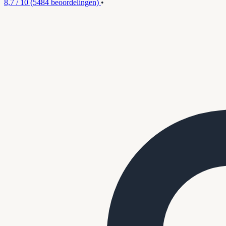
8,7 / 10
(5484 beoordelingen)
•