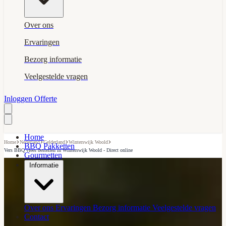
Over ons
Ervaringen
Bezorg informatie
Veelgestelde vragen
Inloggen
Offerte
Home
›
›
›
›
Home
Nederland
Gelderland
Winterswijk Woold
BBQ Pakketten
Vers BBQ vlees bestellen in Winterswijk Woold - Direct online
Gourmetten
Informatie
Over ons
Ervaringen
Bezorg informatie
Veelgestelde vragen
Contact