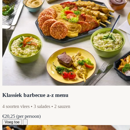
Klassiek barbecue a-z menu
4 soorten vlees • 3 salades • 2 sauzen
€20,25
(per persoon)
Voeg toe