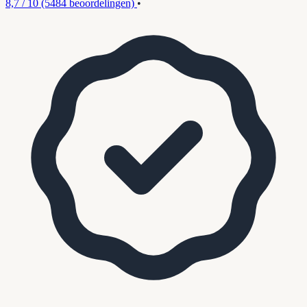
8,7 / 10
(5484 beoordelingen)
•