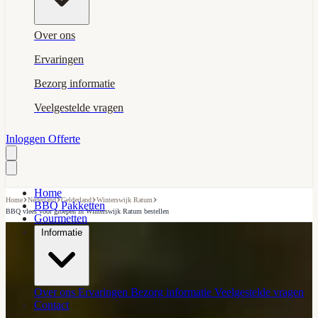
Over ons
Ervaringen
Bezorg informatie
Veelgestelde vragen
Inloggen
Offerte
Home
›
›
›
›
Home
Nederland
Gelderland
Winterswijk Ratum
BBQ Pakketten
BBQ vlees voor groepen in Winterswijk Ratum bestellen
Gourmetten
Informatie
Over ons
Ervaringen
Bezorg informatie
Veelgestelde vragen
Contact