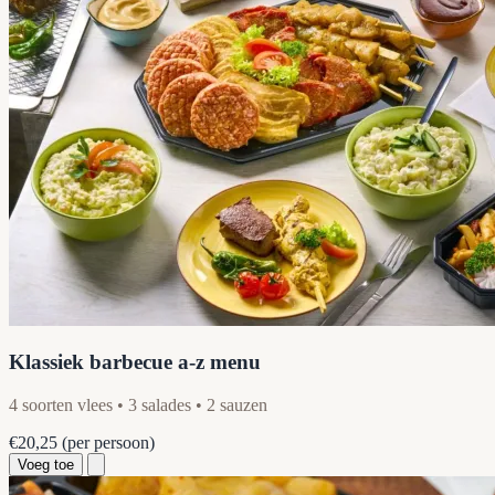
Klassiek barbecue a-z menu
4 soorten vlees • 3 salades • 2 sauzen
€20,25
(per persoon)
Voeg toe