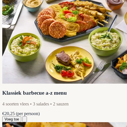
Klassiek barbecue a-z menu
4 soorten vlees • 3 salades • 2 sauzen
€20,25
(per persoon)
Voeg toe