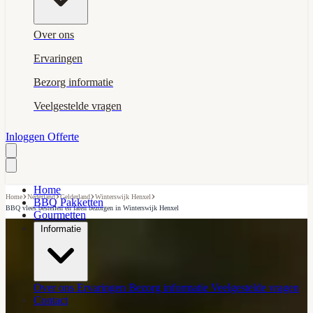
Over ons
Ervaringen
Bezorg informatie
Veelgestelde vragen
Inloggen
Offerte
Home
›
›
›
›
Home
Nederland
Gelderland
Winterswijk Henxel
BBQ Pakketten
BBQ vlees bestellen en laten bezorgen in Winterswijk Henxel
Gourmetten
Informatie
Over ons
Ervaringen
Bezorg informatie
Veelgestelde vragen
Contact