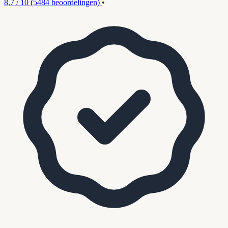
8,7 / 10
(5484 beoordelingen)
•