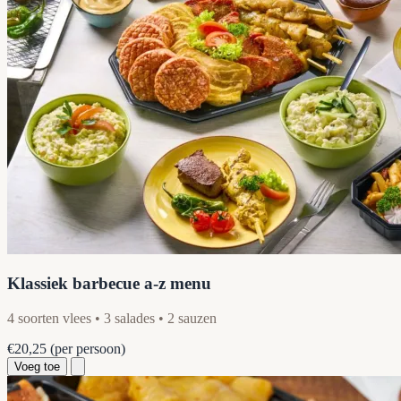
Klassiek barbecue a-z menu
4 soorten vlees • 3 salades • 2 sauzen
€20,25
(per persoon)
Voeg toe