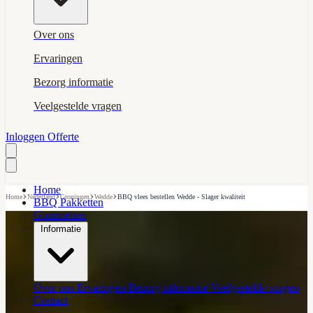
Over ons
Ervaringen
Bezorg informatie
Veelgestelde vragen
Inloggen
Offerte
Home
›
›
›
›
Home
Nederland
Groningen
Wedde
BBQ vlees bestellen Wedde - Slager kwaliteit
BBQ Pakketten
Gourmetten
Informatie
Over ons
Ervaringen
Bezorg informatie
Veelgestelde vragen
Contact