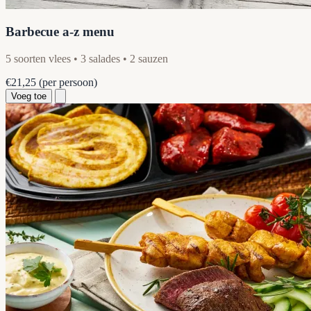
Barbecue a-z menu
5 soorten vlees • 3 salades • 2 sauzen
€21,25
(per persoon)
Voeg toe