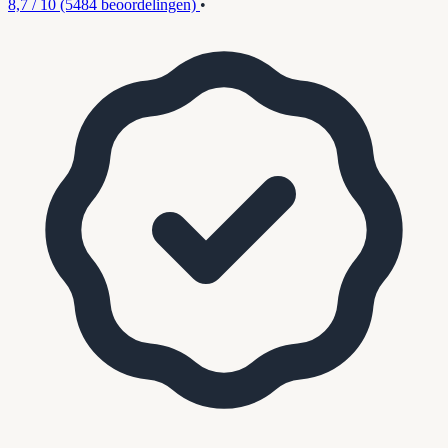
8,7 / 10
(5484 beoordelingen)
•