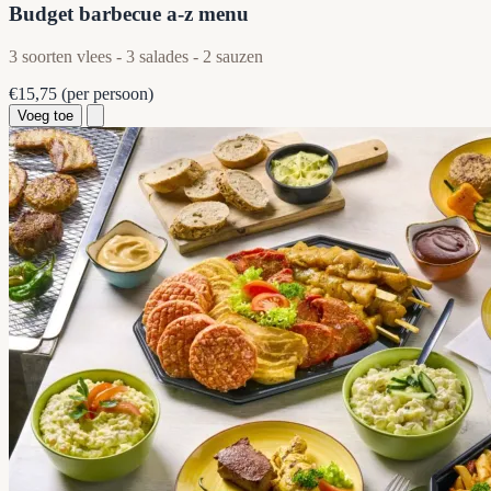
Budget barbecue a-z menu
3 soorten vlees - 3 salades - 2 sauzen
€15,75
(per persoon)
Voeg toe