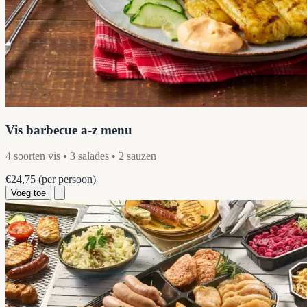
Vis barbecue a-z menu
4 soorten vis • 3 salades • 2 sauzen
€24,75
(per persoon)
Voeg toe