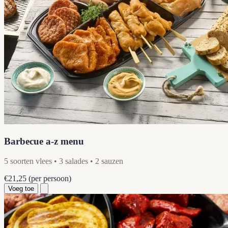
Barbecue a-z menu
5 soorten vlees • 3 salades • 2 sauzen
€21,25
(per persoon)
Voeg toe