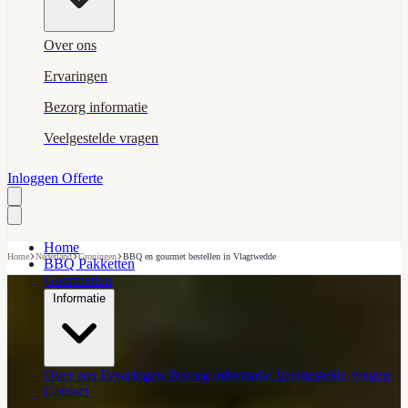
Over ons
Ervaringen
Bezorg informatie
Veelgestelde vragen
Inloggen
Offerte
Home
›
›
›
Home
Nederland
Groningen
BBQ en gourmet bestellen in Vlagtwedde
BBQ Pakketten
Gourmetten
Informatie
Over ons
Ervaringen
Bezorg informatie
Veelgestelde vragen
Contact