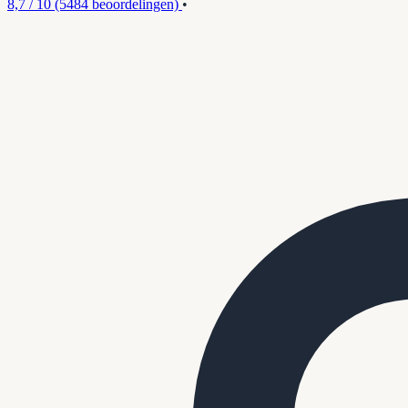
8,7 / 10
(5484 beoordelingen)
•