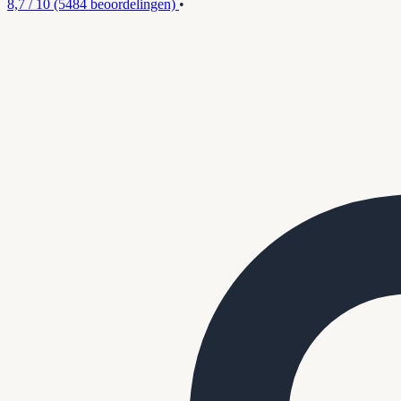
8,7 / 10
(5484 beoordelingen)
•