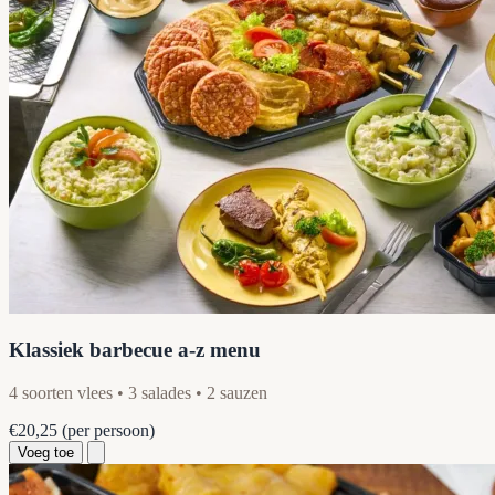
Klassiek barbecue a-z menu
4 soorten vlees • 3 salades • 2 sauzen
€20,25
(per persoon)
Voeg toe