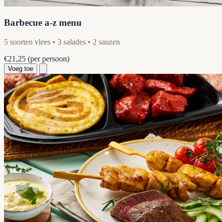
Barbecue a-z menu
5 soorten vlees • 3 salades • 2 sauzen
€21,25
(per persoon)
Voeg toe