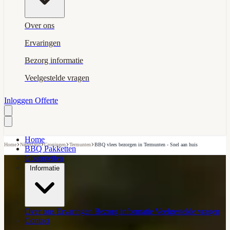
Over ons
Ervaringen
Bezorg informatie
Veelgestelde vragen
Inloggen
Offerte
Home
›
›
›
›
Home
Nederland
Groningen
Termunten
BBQ vlees bezorgen in Termunten - Snel aan huis
BBQ Pakketten
Gourmetten
Informatie
Over ons
Ervaringen
Bezorg informatie
Veelgestelde vragen
Contact