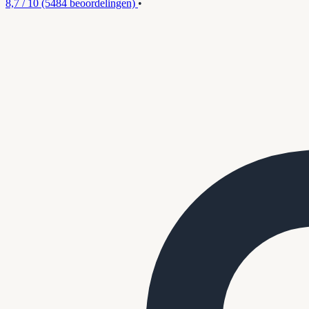
8,7 / 10
(5484 beoordelingen)
•