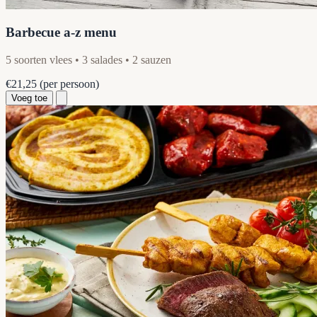
Barbecue a-z menu
5 soorten vlees • 3 salades • 2 sauzen
€21,25
(per persoon)
Voeg toe