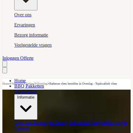
Over ons
Ervaringen
Bezorg informatie
Veelgestelde vragen
Inloggen
Offerte
Home
›
›
›
›
Home
Nederland
Zeeland
Overslag
Barbecue vlees bestellen in Overslag - Topkwaliteit vlees
BBQ Pakketten
Gourmetten
Informatie
Over ons
Ervaringen
Bezorg informatie
Veelgestelde vragen
Contact