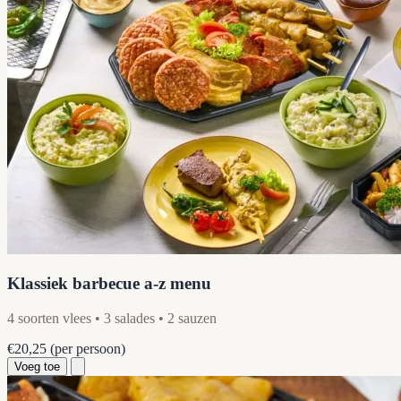
Klassiek barbecue a-z menu
4 soorten vlees • 3 salades • 2 sauzen
€20,25
(per persoon)
Voeg toe