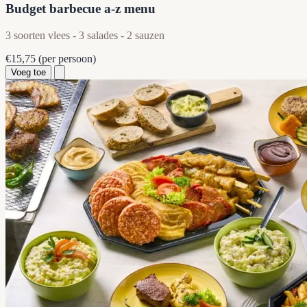
Budget barbecue a-z menu
3 soorten vlees - 3 salades - 2 sauzen
€15,75
(per persoon)
Voeg toe