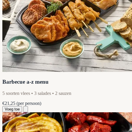
Barbecue a-z menu
5 soorten vlees • 3 salades • 2 sauzen
€21,25
(per persoon)
Voeg toe