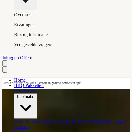
Over ons
Ervaringen
Bezorg informatie
Veelgestelde vragen
Inloggen
Offerte
Home
›
›
›
Home
Nederland
Zeeland
Barbecue en gourmet schotels in Spui
BBQ Pakketten
Gourmetten
Informatie
Over ons
Ervaringen
Bezorg informatie
Veelgestelde vragen
Contact