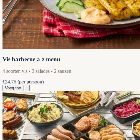
Vis barbecue a-z menu
4 soorten vis • 3 salades • 2 sauzen
€24,75
(per persoon)
Voeg toe