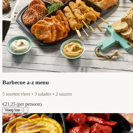
Barbecue a-z menu
5 soorten vlees • 3 salades • 2 sauzen
€21,25
(per persoon)
Voeg toe