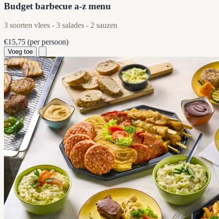
Budget barbecue a-z menu
3 soorten vlees - 3 salades - 2 sauzen
€15,75
(per persoon)
Voeg toe