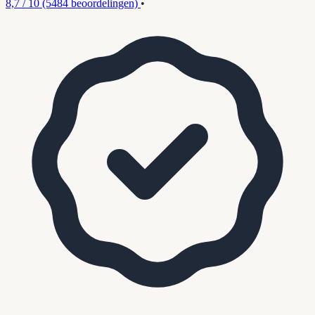
8,7 / 10
(5484 beoordelingen)
•