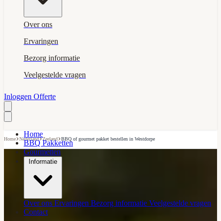
Over ons
Ervaringen
Bezorg informatie
Veelgestelde vragen
Inloggen
Offerte
Home
›
›
›
Home
Nederland
Zeeland
BBQ of gourmet pakket bestellen in Westdorpe
BBQ Pakketten
Gourmetten
Informatie
Over ons
Ervaringen
Bezorg informatie
Veelgestelde vragen
Contact