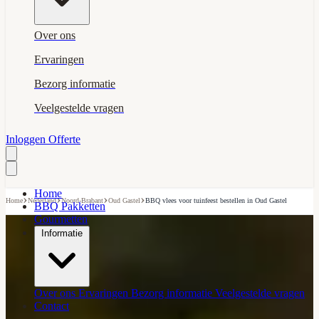
Over ons
Ervaringen
Bezorg informatie
Veelgestelde vragen
Inloggen
Offerte
Home
›
›
›
›
Home
Nederland
Noord-Brabant
Oud Gastel
BBQ vlees voor tuinfeest bestellen in Oud Gastel
BBQ Pakketten
Gourmetten
Informatie
Over ons
Ervaringen
Bezorg informatie
Veelgestelde vragen
Contact