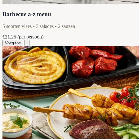
Barbecue a-z menu
5 soorten vlees • 3 salades • 2 sauzen
€21,25
(per persoon)
Voeg toe