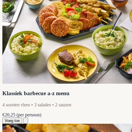
Klassiek barbecue a-z menu
4 soorten vlees • 3 salades • 2 sauzen
€20,25
(per persoon)
Voeg toe