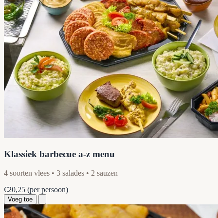
Klassiek barbecue a-z menu
4 soorten vlees • 3 salades • 2 sauzen
€20,25
(per persoon)
Voeg toe