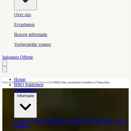
Over ons
Ervaringen
Bezorg informatie
Veelgestelde vragen
Inloggen
Offerte
Home
›
›
›
›
Home
Nederland
Groningen
Nieuwolda
BBQ vlees assortiment bestellen in Nieuwolda
BBQ Pakketten
Gourmetten
Informatie
Over ons
Ervaringen
Bezorg informatie
Veelgestelde vragen
Contact