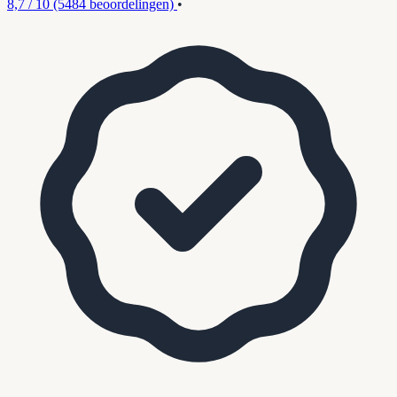
8,7 / 10
(5484 beoordelingen)
•