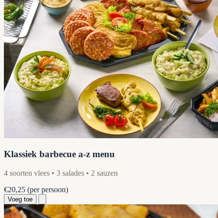
Klassiek barbecue a-z menu
4 soorten vlees • 3 salades • 2 sauzen
€20,25
(per persoon)
Voeg toe