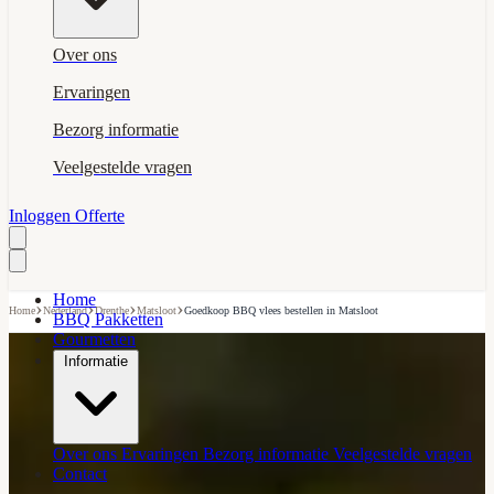
Over ons
Ervaringen
Bezorg informatie
Veelgestelde vragen
Inloggen
Offerte
Home
›
›
›
›
Home
Nederland
Drenthe
Matsloot
Goedkoop BBQ vlees bestellen in Matsloot
BBQ Pakketten
Gourmetten
Informatie
Over ons
Ervaringen
Bezorg informatie
Veelgestelde vragen
Contact