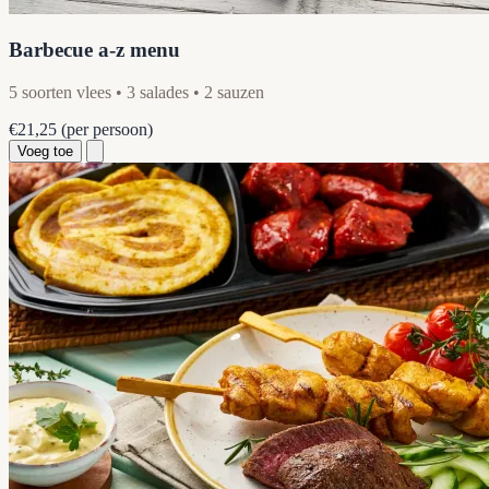
Barbecue a-z menu
5 soorten vlees • 3 salades • 2 sauzen
€21,25
(per persoon)
Voeg toe