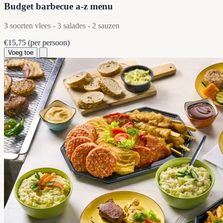
Budget barbecue a-z menu
3 soorten vlees - 3 salades - 2 sauzen
€15,75
(per persoon)
Voeg toe