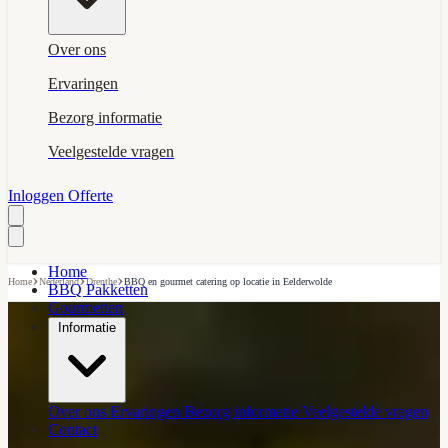
Over ons
Ervaringen
Bezorg informatie
Veelgestelde vragen
Inloggen
Offerte
Home
›
›
›
Home
Nederland
Drenthe
BBQ en gourmet catering op locatie in Eelderwolde
BBQ Pakketten
Gourmetten
Informatie
Over ons
Ervaringen
Bezorg informatie
Veelgestelde vragen
Contact