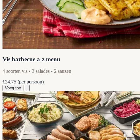
Vis barbecue a-z menu
4 soorten vis • 3 salades • 2 sauzen
€24,75
(per persoon)
Voeg toe