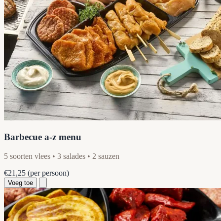
Barbecue a-z menu
5 soorten vlees • 3 salades • 2 sauzen
€21,25
(per persoon)
Voeg toe