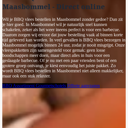
Maasbommel - Direct online
Wil je BBQ vlees bestellen in Maasbommel zonder gedoe? Dan zit
je hier goed. In Maasbommel wil je natuurlijk snel kunnen
schakelen, zeker als het weer ineens perfect is voor een barbecue.
Daarom zorgen wij ervoor dat jouw bestelling vaak al binnen korte
tijd geleverd kan worden. In veel gevallen is BBQ vlees bezorgen in
Maasbommel mogelijk binnen 24 uur, zodat je nooit misgrijpt. Onze
vleespakketten zijn samengesteld voor gemak: geen losse
boodschappen meer doen, maar direct alles in huis voor een
geslaagde barbecue. Of je nu met een paar vrienden bent of een
grotere groep ontvangt, je kiest eenvoudig het juiste pakket. Zo
wordt BBQ vlees bestellen in Maasbommel niet alleen makkelijker,
maar ook een stuk relaxter.
BBQ Assortiment
Gourmetschotels
Offerte aanvragen