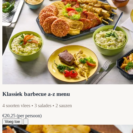
Klassiek barbecue a-z menu
4 soorten vlees • 3 salades • 2 sauzen
€20,25
(per persoon)
Voeg toe