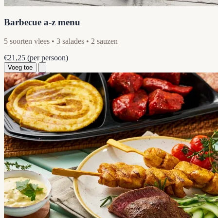
Barbecue a-z menu
5 soorten vlees • 3 salades • 2 sauzen
€21,25
(per persoon)
Voeg toe