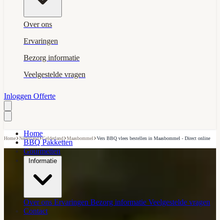
Over ons
Ervaringen
Bezorg informatie
Veelgestelde vragen
Inloggen
Offerte
Home
›
›
›
›
Home
Nederland
Gelderland
Maasbommel
Vers BBQ vlees bestellen in Maasbommel - Direct online
BBQ Pakketten
Gourmetten
Informatie
Over ons
Ervaringen
Bezorg informatie
Veelgestelde vragen
Contact