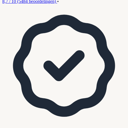
8,7 / 10
(5484 beoordelingen)
•