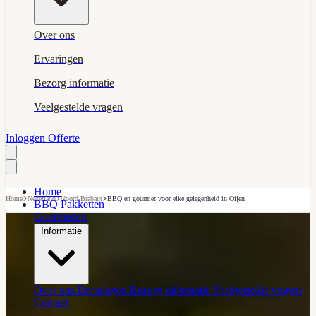
Over ons
Ervaringen
Bezorg informatie
Veelgestelde vragen
Inloggen
Offerte
Home
›
›
›
Home
Nederland
Noord-Brabant
BBQ en gourmet voor elke gelegenheid in Oijen
BBQ Pakketten
Gourmetten
Informatie
Over ons
Ervaringen
Bezorg informatie
Veelgestelde vragen
Contact