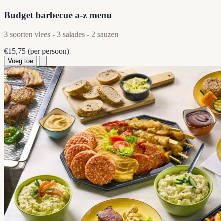
Budget barbecue a-z menu
3 soorten vlees - 3 salades - 2 sauzen
€15,75
(per persoon)
Voeg toe