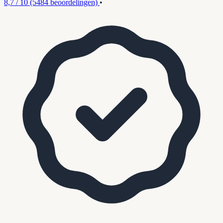
8,7 / 10
(5484 beoordelingen)
•