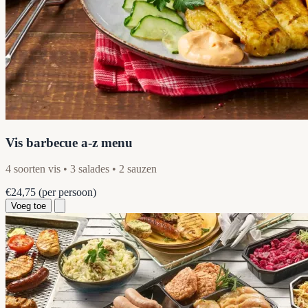
Vis barbecue a-z menu
4 soorten vis • 3 salades • 2 sauzen
€24,75
(per persoon)
Voeg toe