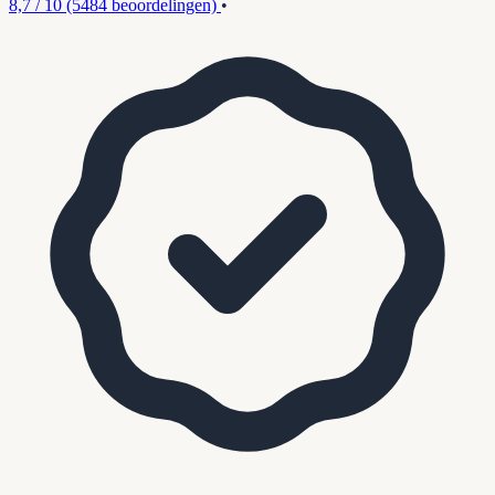
8,7 / 10
(5484 beoordelingen)
•