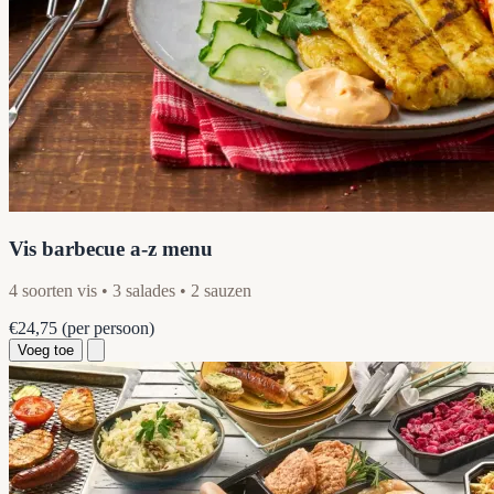
Vis barbecue a-z menu
4 soorten vis • 3 salades • 2 sauzen
€24,75
(per persoon)
Voeg toe