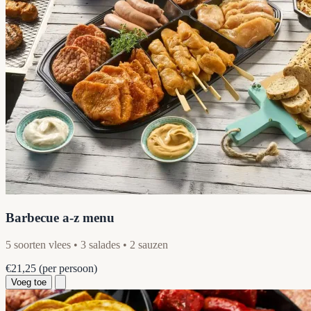
Barbecue a-z menu
5 soorten vlees • 3 salades • 2 sauzen
€21,25
(per persoon)
Voeg toe