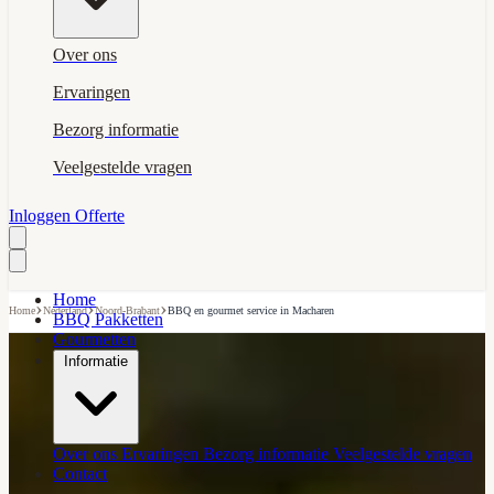
Over ons
Ervaringen
Bezorg informatie
Veelgestelde vragen
Inloggen
Offerte
Home
›
›
›
Home
Nederland
Noord-Brabant
BBQ en gourmet service in Macharen
BBQ Pakketten
Gourmetten
Informatie
Over ons
Ervaringen
Bezorg informatie
Veelgestelde vragen
Contact