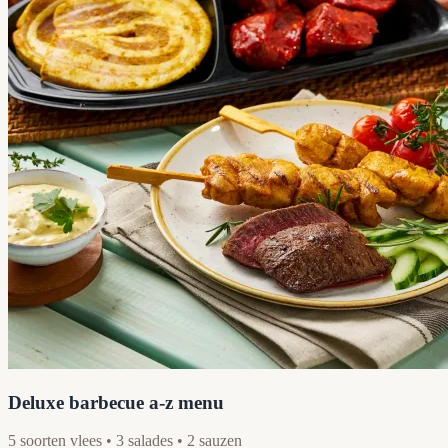
Deluxe barbecue a-z menu
5 soorten vlees • 3 salades • 2 sauzen