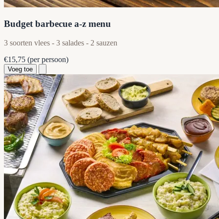
Budget barbecue a-z menu
3 soorten vlees - 3 salades - 2 sauzen
€15,75
(per persoon)
Voeg toe