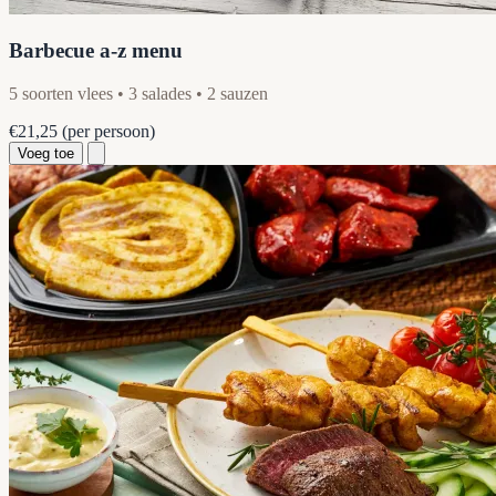
Barbecue a-z menu
5 soorten vlees • 3 salades • 2 sauzen
€21,25
(per persoon)
Voeg toe