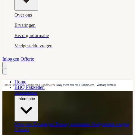
Over ons
Ervaringen
Bezorg informatie
Veelgestelde vragen
Inloggen
Offerte
Home
›
›
›
›
Home
Nederland
Groningen
Luddeweer
BBQ vlees aan huis Luddeweer - Vandaag besteld
BBQ Pakketten
Gourmetten
Informatie
Over ons
Ervaringen
Bezorg informatie
Veelgestelde vragen
Contact