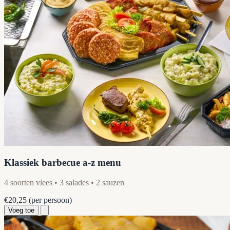
Klassiek barbecue a-z menu
4 soorten vlees • 3 salades • 2 sauzen
€20,25
(per persoon)
Voeg toe