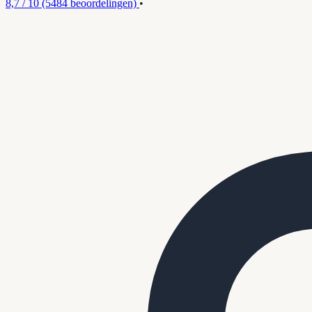
8,7 / 10
(5484 beoordelingen)
•