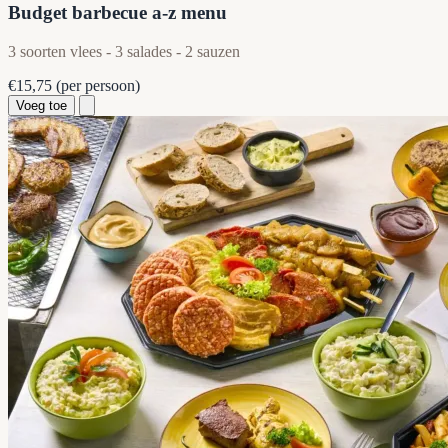
Budget barbecue a-z menu
3 soorten vlees - 3 salades - 2 sauzen
€15,75
(per persoon)
Voeg toe