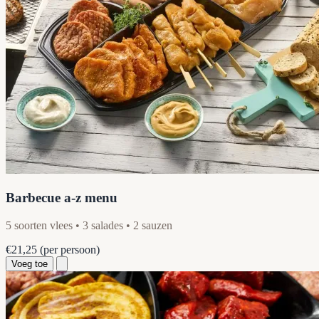
Barbecue a-z menu
5 soorten vlees • 3 salades • 2 sauzen
€21,25
(per persoon)
Voeg toe