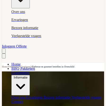
Over ons
Ervaringen
Bezorg informatie
Veelgestelde vragen
Inloggen
Offerte
Home
›
›
›
Home
Nederland
Groningen
Barbecue en gourmet bestellen in Overschild
BBQ Pakketten
Gourmetten
Informatie
Over ons
Ervaringen
Bezorg informatie
Veelgestelde vragen
Contact