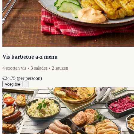
Vis barbecue a-z menu
4 soorten vis • 3 salades • 2 sauzen
€24,75
(per persoon)
Voeg toe