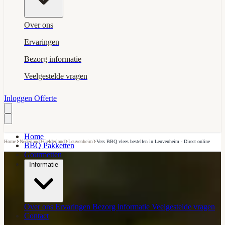
Over ons
Ervaringen
Bezorg informatie
Veelgestelde vragen
Inloggen
Offerte
Home
›
›
›
›
Home
Nederland
Gelderland
Leuvenheim
Vers BBQ vlees bestellen in Leuvenheim - Direct online
BBQ Pakketten
Gourmetten
Informatie
Over ons
Ervaringen
Bezorg informatie
Veelgestelde vragen
Contact