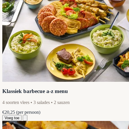
Klassiek barbecue a-z menu
4 soorten vlees • 3 salades • 2 sauzen
€20,25
(per persoon)
Voeg toe