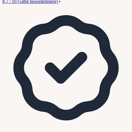
8,7 / 10
(5484 beoordelingen)
•