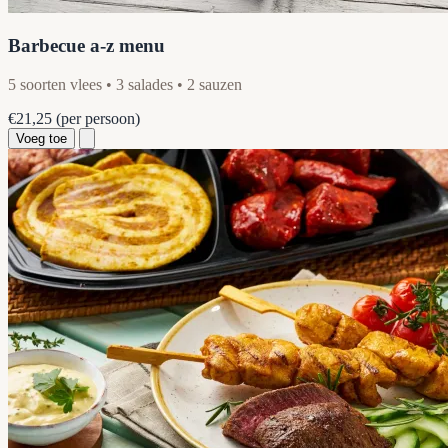
Barbecue a-z menu
5 soorten vlees • 3 salades • 2 sauzen
€21,25
(per persoon)
Voeg toe