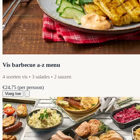
Vis barbecue a-z menu
4 soorten vis • 3 salades • 2 sauzen
€24,75
(per persoon)
Voeg toe