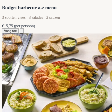
Budget barbecue a-z menu
3 soorten vlees - 3 salades - 2 sauzen
€15,75
(per persoon)
Voeg toe