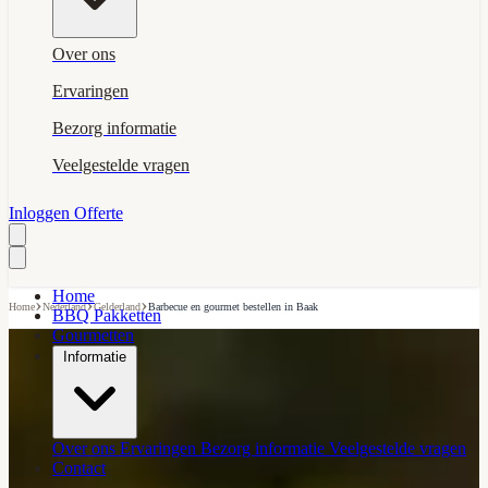
Over ons
Ervaringen
Bezorg informatie
Veelgestelde vragen
Inloggen
Offerte
Home
›
›
›
Home
Nederland
Gelderland
Barbecue en gourmet bestellen in Baak
BBQ Pakketten
Gourmetten
Informatie
Over ons
Ervaringen
Bezorg informatie
Veelgestelde vragen
Contact