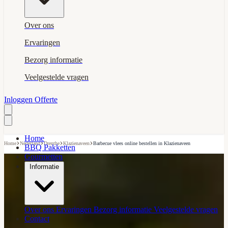
Over ons
Ervaringen
Bezorg informatie
Veelgestelde vragen
Inloggen
Offerte
Home
›
›
›
›
Home
Nederland
Drenthe
Klazienaveen
Barbecue vlees online bestellen in Klazienaveen
BBQ Pakketten
Gourmetten
Informatie
Over ons
Ervaringen
Bezorg informatie
Veelgestelde vragen
Contact