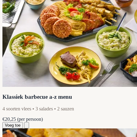
Klassiek barbecue a-z menu
4 soorten vlees • 3 salades • 2 sauzen
€20,25
(per persoon)
Voeg toe