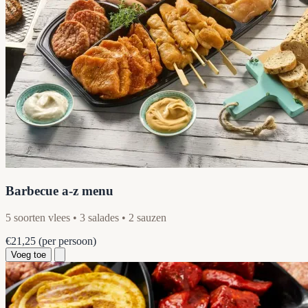
Barbecue a-z menu
5 soorten vlees • 3 salades • 2 sauzen
€21,25
(per persoon)
Voeg toe