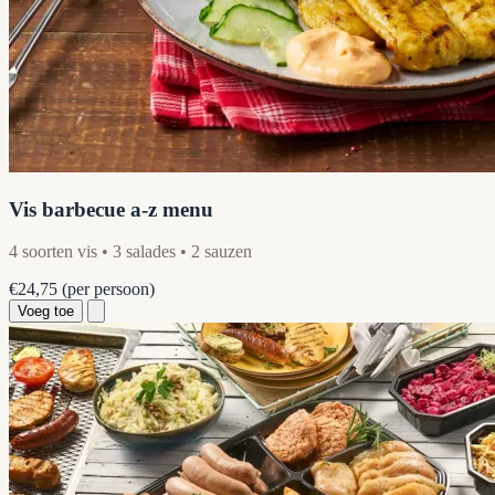
Vis barbecue a-z menu
4 soorten vis • 3 salades • 2 sauzen
€24,75
(per persoon)
Voeg toe