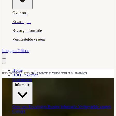
Over ons
Ervaringen
Bezorg informatie
Veelgestelde vragen
Inloggen
Offerte
Home
›
›
›
Home
Nederland
Drenthe
BBQ, barbecue of gourmet bestellen in Schoonebeek
BBQ Pakketten
Gourmetten
Informatie
Over ons
Ervaringen
Bezorg informatie
Veelgestelde vragen
Contact