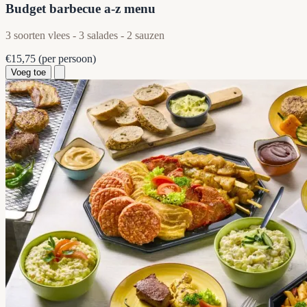
Budget barbecue a-z menu
3 soorten vlees - 3 salades - 2 sauzen
€15,75
(per persoon)
Voeg toe