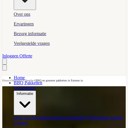
Over ons
Ervaringen
Bezorg informatie
Veelgestelde vragen
Inloggen
Offerte
Home
›
›
›
Home
Nederland
Drenthe
BBQ en gourmet pakketten in Emmen in
BBQ Pakketten
Gourmetten
Informatie
Over ons
Ervaringen
Bezorg informatie
Veelgestelde vragen
Contact