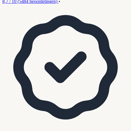
8,7 / 10
(5484 beoordelingen)
•