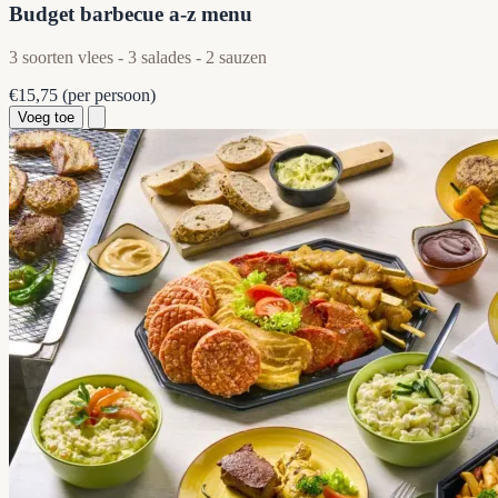
Budget barbecue a-z menu
3 soorten vlees - 3 salades - 2 sauzen
€15,75
(per persoon)
Voeg toe