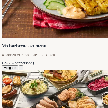
Vis barbecue a-z menu
4 soorten vis • 3 salades • 2 sauzen
€24,75
(per persoon)
Voeg toe