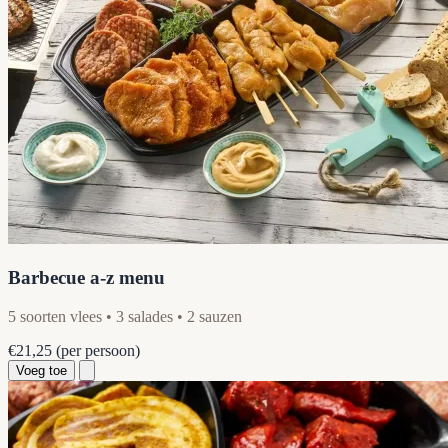
Barbecue a-z menu
5 soorten vlees • 3 salades • 2 sauzen
€21,25
(per persoon)
Voeg toe