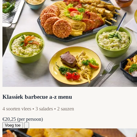
Klassiek barbecue a-z menu
4 soorten vlees • 3 salades • 2 sauzen
€20,25
(per persoon)
Voeg toe