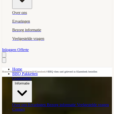
Over ons
Ervaringen
Bezorg informatie
Veelgestelde vragen
Inloggen
Offerte
Home
›
›
›
›
Home
Nederland
Gelderland
Klarenbeek
BBQ vlees snel geleverd in Klarenbeek bestellen
BBQ Pakketten
Gourmetten
Informatie
Over ons
Ervaringen
Bezorg informatie
Veelgestelde vragen
Contact