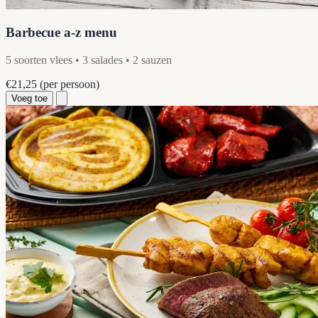
Barbecue a-z menu
5 soorten vlees • 3 salades • 2 sauzen
€21,25
(per persoon)
Voeg toe