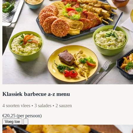
Klassiek barbecue a-z menu
4 soorten vlees • 3 salades • 2 sauzen
€20,25
(per persoon)
Voeg toe