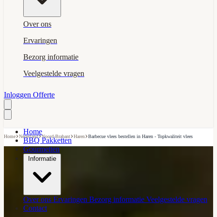
Over ons
Ervaringen
Bezorg informatie
Veelgestelde vragen
Inloggen
Offerte
Home
›
›
›
›
Home
Nederland
Noord-Brabant
Haren
Barbecue vlees bestellen in Haren - Topkwaliteit vlees
BBQ Pakketten
Gourmetten
Informatie
Over ons
Ervaringen
Bezorg informatie
Veelgestelde vragen
Contact