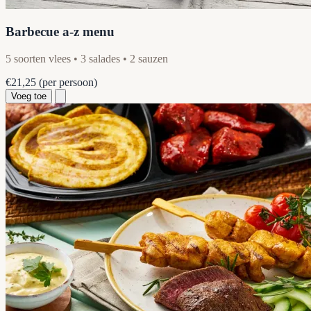
Barbecue a-z menu
5 soorten vlees • 3 salades • 2 sauzen
€21,25
(per persoon)
Voeg toe