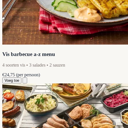
Vis barbecue a-z menu
4 soorten vis • 3 salades • 2 sauzen
€24,75
(per persoon)
Voeg toe