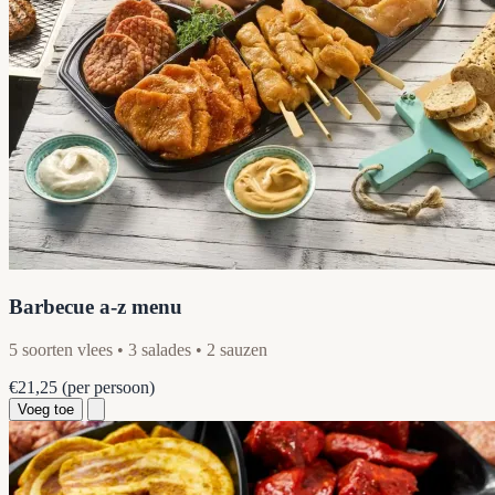
Barbecue a-z menu
5 soorten vlees • 3 salades • 2 sauzen
€21,25
(per persoon)
Voeg toe