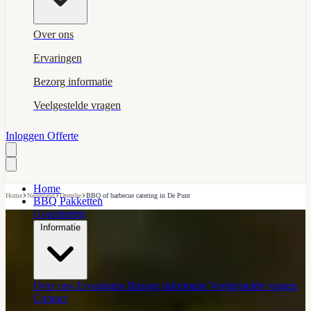
Over ons
Ervaringen
Bezorg informatie
Veelgestelde vragen
Inloggen
Offerte
Home
›
›
›
Home
Nederland
Drenthe
BBQ of barbecue catering in De Punt
BBQ Pakketten
Gourmetten
Informatie
Over ons
Ervaringen
Bezorg informatie
Veelgestelde vragen
Contact