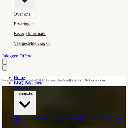
Over ons
Ervaringen
Bezorg informatie
Veelgestelde vragen
Inloggen
Offerte
Home
›
›
›
›
Home
Nederland
Gelderland
Hall
Barbecue vlees bestellen in Hall - Topkwaliteit vlees
BBQ Pakketten
Gourmetten
Informatie
Over ons
Ervaringen
Bezorg informatie
Veelgestelde vragen
Contact