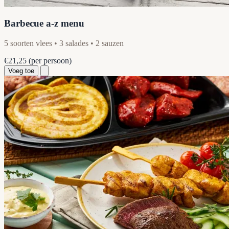
Barbecue a-z menu
5 soorten vlees • 3 salades • 2 sauzen
€21,25
(per persoon)
Voeg toe