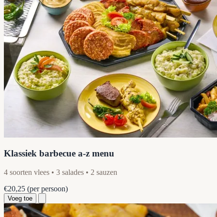
Klassiek barbecue a-z menu
4 soorten vlees • 3 salades • 2 sauzen
€20,25
(per persoon)
Voeg toe