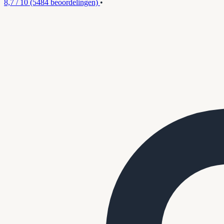
8,7 / 10
(5484 beoordelingen)
•