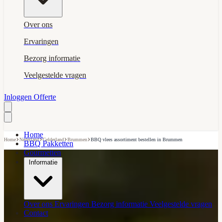
Over ons
Ervaringen
Bezorg informatie
Veelgestelde vragen
Inloggen
Offerte
Home
›
›
›
›
Home
Nederland
Gelderland
Brummen
BBQ vlees assortiment bestellen in Brummen
BBQ Pakketten
Gourmetten
Informatie
Over ons
Ervaringen
Bezorg informatie
Veelgestelde vragen
Contact