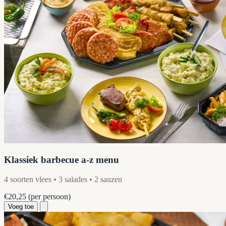
Klassiek barbecue a-z menu
4 soorten vlees • 3 salades • 2 sauzen
€20,25
(per persoon)
Voeg toe