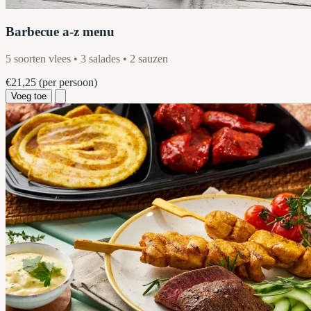
Barbecue a-z menu
5 soorten vlees • 3 salades • 2 sauzen
€21,25
(per persoon)
Voeg toe