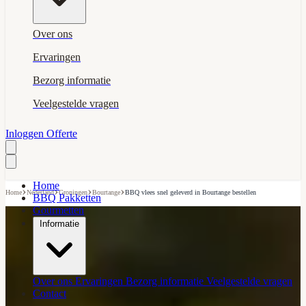
Over ons
Ervaringen
Bezorg informatie
Veelgestelde vragen
Inloggen
Offerte
Home
›
›
›
›
Home
Nederland
Groningen
Bourtange
BBQ vlees snel geleverd in Bourtange bestellen
BBQ Pakketten
Gourmetten
Informatie
Over ons
Ervaringen
Bezorg informatie
Veelgestelde vragen
Contact