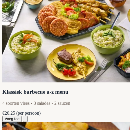
Klassiek barbecue a-z menu
4 soorten vlees • 3 salades • 2 sauzen
€20,25
(per persoon)
Voeg toe