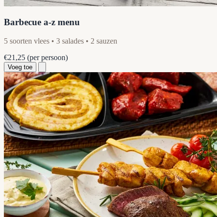
Barbecue a-z menu
5 soorten vlees • 3 salades • 2 sauzen
€21,25
(per persoon)
Voeg toe