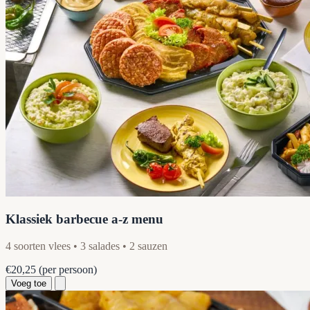
Klassiek barbecue a-z menu
4 soorten vlees • 3 salades • 2 sauzen
€20,25
(per persoon)
Voeg toe