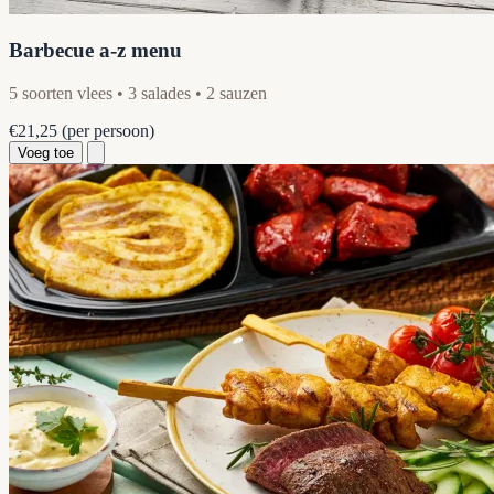
Barbecue a-z menu
5 soorten vlees • 3 salades • 2 sauzen
€21,25
(per persoon)
Voeg toe