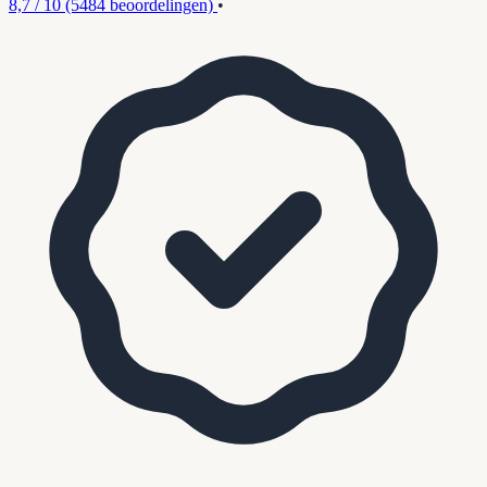
8,7 / 10
(5484 beoordelingen)
•