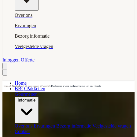
Over ons
Ervaringen
Bezorg informatie
Veelgestelde vragen
Inloggen
Offerte
Home
›
›
›
›
Home
Nederland
Groningen
Beerta
Barbecue vlees online bestellen in Beerta
BBQ Pakketten
Gourmetten
Informatie
Over ons
Ervaringen
Bezorg informatie
Veelgestelde vragen
Contact