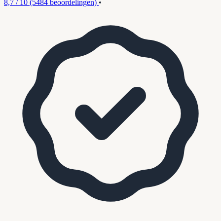
8,7 / 10
(5484 beoordelingen)
•