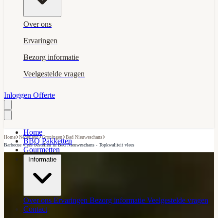
Over ons
Ervaringen
Bezorg informatie
Veelgestelde vragen
Inloggen
Offerte
Home
›
›
›
›
Home
Nederland
Groningen
Bad Nieuweschans
BBQ Pakketten
Barbecue vlees bestellen in Bad Nieuweschans - Topkwaliteit vlees
Gourmetten
Informatie
Over ons
Ervaringen
Bezorg informatie
Veelgestelde vragen
Contact