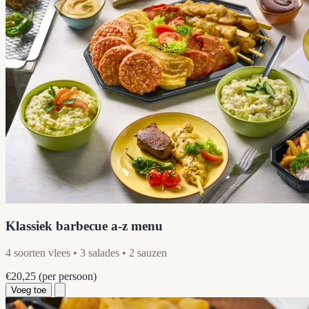
Klassiek barbecue a-z menu
4 soorten vlees • 3 salades • 2 sauzen
€20,25
(per persoon)
Voeg toe