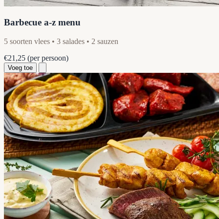
Barbecue a-z menu
5 soorten vlees • 3 salades • 2 sauzen
€21,25
(per persoon)
Voeg toe