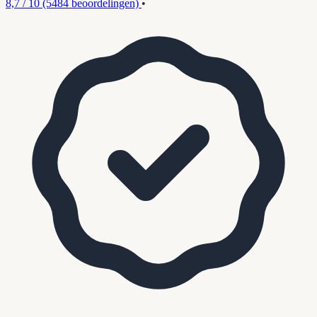
8,7 / 10
(5484 beoordelingen)
•