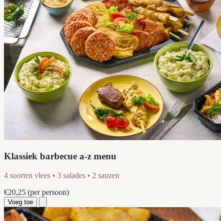
Klassiek barbecue a-z menu
4 soorten vlees • 3 salades • 2 sauzen
€20,25
(per persoon)
Voeg toe