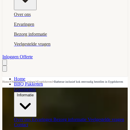
Over ons
Ervaringen
Bezorg informatie
Veelgestelde vragen
Inloggen
Offerte
Home
›
›
›
›
Home
Nederland
Limburg
Eygelshoven
Barbecue inclusief kok eenvoudig bestellen in Eygelshoven
BBQ Pakketten
Gourmetten
Informatie
Over ons
Ervaringen
Bezorg informatie
Veelgestelde vragen
Contact