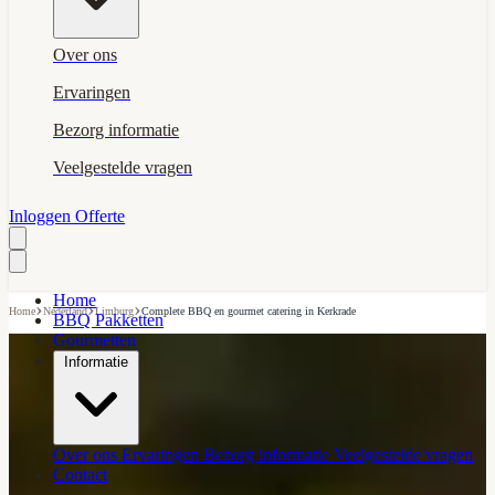
Over ons
Ervaringen
Bezorg informatie
Veelgestelde vragen
Inloggen
Offerte
Home
›
›
›
Home
Nederland
Limburg
Complete BBQ en gourmet catering in Kerkrade
BBQ Pakketten
Gourmetten
Informatie
Over ons
Ervaringen
Bezorg informatie
Veelgestelde vragen
Contact