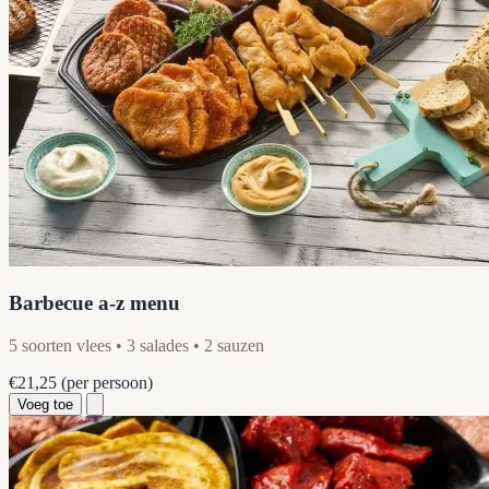
Barbecue a-z menu
5 soorten vlees • 3 salades • 2 sauzen
€21,25
(per persoon)
Voeg toe