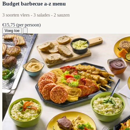
Budget barbecue a-z menu
3 soorten vlees - 3 salades - 2 sauzen
€15,75
(per persoon)
Voeg toe