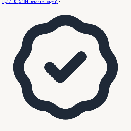
8,7 / 10
(5484 beoordelingen)
•