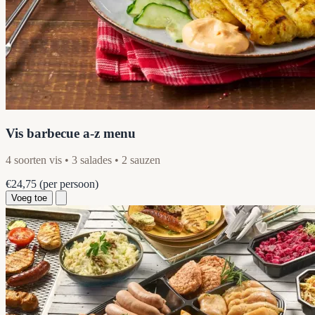
Vis barbecue a-z menu
4 soorten vis • 3 salades • 2 sauzen
€24,75
(per persoon)
Voeg toe